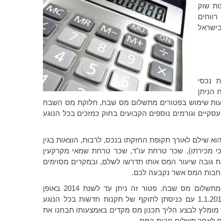
ות שוק
רווחים
בישראל
 נכסי
 הניתן
צעות שימוש בפטורים מתשלום מס שבח, חלוקת מס השבח
 עסקיים וגורמים נוספים הקבועים בחוק כמזכים בכל הנוגע
וא שילם לאורך תקופת החזקתו בנכס, לרבות, הוצאות בגין
י מכירתו), שכר טרחת עו"ד, שכר טרחת שמאי מקרקעין
את גובה שיעור המס אותו תדרשו לשלם, ובמקרים מסוימים
חבות המס אשר נקבעה לכם.
בתנאים מסוימים עומדת לרשות מוכר הנכס האפשרות לקבלת פטור מתשלום מס שבח. פטור זה ניתן עד לשנת 2014 באופן
אוטומאטי למוכרי נכסים אשר הוגדרו בחוק כדירות מגורים. בתאריך 1.1.2014 עם כניסתן לתוקף של תקנות חדשות בכל הנוגע
 מומלץ לבצע הליך תכנון מס מקדים באמצעותו תבחנו את
בח לאחר תשלום חבות המס.