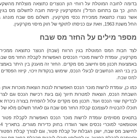
בדומה לחובה המוטלת על רווחי הון הנוצרים כתוצאה מוצלחת מהשקע
ההון, כך גם בתחום הנדל"ן והמקרקעין קיימת חובה לתשלום מס בגין 
אשר נוצרו כתוצאת ממכירת נכסי מקרקעין. תשלום מס שבח מונהג 
החל משנת 1963, וזאת עם כניסתו לתוקף של חוק מיסוי מקרקעין.
מספר מילים על החזר מס שבח
לצד חבות המס המוטלת בגין הרווח (שבח) הנוצר כתוצאה ממכירת
מקרקעין, עומדת לרשות מוכרי הנכסים האפשרות לקבלת החזר מס שבח
באמצעות תכנון מס וחישוב מס מקדים. החזר זה מוענק בין היתר באמ
בין בני הזוג הנחשבים לבעלי הנכס, שימוש בנקודות זיכוי, קיזוז הפסדים
למס שבח
.
כמו כן, עומדת לרשות מוכר הנכס האפשרות לנכות הוצאות מוכרות אותן ה
השבחת הנכס, הוצאות למטרות תיווך (גם בעת רכישת הנכס וגם לצרכ
לבדיקת שווי הנכס ועוד. תכנון מס מקדים עלול להפחית בצורה ניכרת 
תוכלו להבטיח לעצמכם קבלת החזר מס שבח גם לאחר תשלום מלא של 
לחישוב מס שבח, ישנן הגבלות על קבלת פטור, וגם לצורך קבלת הפטור
זכאותכם לקבלת הפטור, או לחילופין תוכלו ליהנות מקבלת החזר מס ש